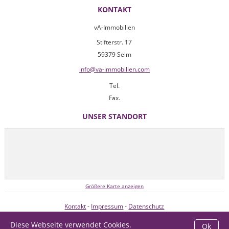
KONTAKT
vA-Immobilien
Stifterstr. 17
59379 Selm
info@va-immobilien.com
Tel.
Fax.
UNSER STANDORT
Größere Karte anzeigen
Kontakt
-
Impressum
-
Datenschutz
Diese Webseite verwendet Cookies.
Ok