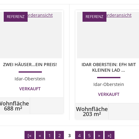
REFERENZ
REFERENZ
ZWEI HÄUSER...EIN PREIS!
IDAR OBERSTEIN: EFH MIT
KLEINEN LAD ...
Idar-Oberstein
Idar-Oberstein
VERKAUFT
VERKAUFT
Wohnfläche
688 m²
Wohnfläche
203 m²
[«
«
1
2
3
4
5
»
»]