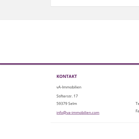
KONTAKT
vA-Immobilien
Stifterstr. 17
59379 Selm
Te
Fa
info@va-immobilien.com