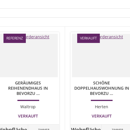
REFERENZ
VERKAUFT
GERÄUMIGES
SCHÖNE
REIHENENDHAUS IN
DOPPELHAUSWOHNUNG IN
BEVORZU ...
BEVORZU ...
Waltrop
Herten
VERKAUFT
VERKAUFT
Wohnfläche
Wohnfläche
ZIMMER
ZIMMER