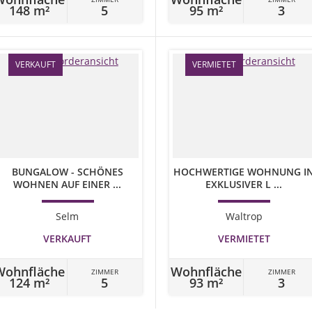
148 m²
5
95 m²
3
VERKAUFT
VERMIETET
BUNGALOW - SCHÖNES
HOCHWERTIGE WOHNUNG I
WOHNEN AUF EINER ...
EXKLUSIVER L ...
Selm
Waltrop
VERKAUFT
VERMIETET
Wohnfläche
Wohnfläche
ZIMMER
ZIMMER
124 m²
5
93 m²
3