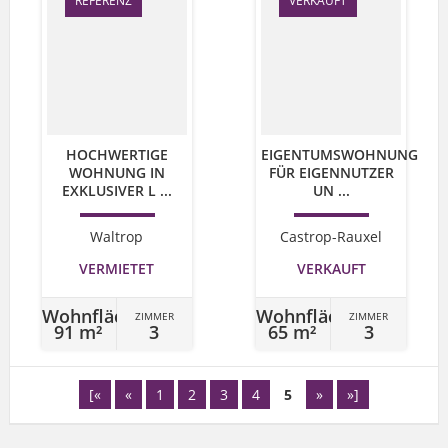
REFERENZ
VERKAUFT
HOCHWERTIGE
EIGENTUMSWOHNUNG
WOHNUNG IN
FÜR EIGENNUTZER
EXKLUSIVER L ...
UN ...
Waltrop
Castrop-Rauxel
VERMIETET
VERKAUFT
Wohnfläche
Wohnfläche
ZIMMER
ZIMMER
91 m²
3
65 m²
3
[«
«
1
2
3
4
5
»
»]